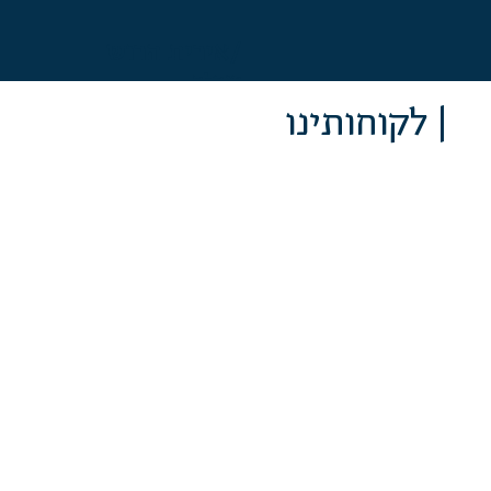
/אירית הרוש
מנהלת
אדמינסטרטיבית
| לקוחותינו
| צור קשר
הרמטיק נאמנות
בניין צמפיון דרך ששת הימים 30, בני ברק
טלפון:
03-5544553
| פקס: 03-5271736
דואר אלקטרוני –
hermetic@hermetic.co.il